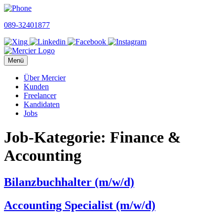
Skip
to
089-32401877
content
Menü
Über Mercier
Kunden
Freelancer
Kandidaten
Jobs
Job-Kategorie:
Finance &
Accounting
Bilanzbuchhalter (m/w/d)
Accounting Specialist (m/w/d)