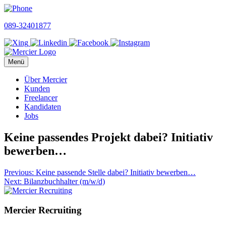
Skip
to
089-32401877
content
Menü
Über Mercier
Kunden
Freelancer
Kandidaten
Jobs
Keine passendes Projekt dabei? Initiativ
bewerben…
Beitragsnavigation
Previous:
Keine passende Stelle dabei? Initiativ bewerben…
Next:
Bilanzbuchhalter (m/w/d)
Mercier Recruiting